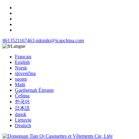
8613521167463-niki
niki@tcapchina.com
Langue
Français
English
Norsk
slovenčina
suomi
Malti
Gaeilgenah Éireann
Čeština
한국어
日本語
dansk
Lietuvių
Deutsch