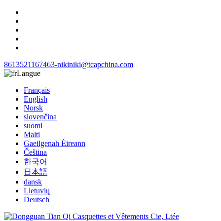
8613521167463-niki
niki@tcapchina.com
Langue
Français
English
Norsk
slovenčina
suomi
Malti
Gaeilgenah Éireann
Čeština
한국어
日本語
dansk
Lietuvių
Deutsch