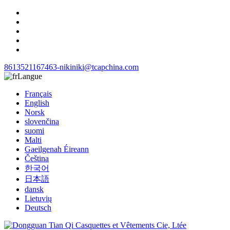
8613521167463-niki
niki@tcapchina.com
Langue
Français
English
Norsk
slovenčina
suomi
Malti
Gaeilgenah Éireann
Čeština
한국어
日本語
dansk
Lietuvių
Deutsch