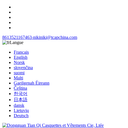
8613521167463-niki
niki@tcapchina.com
Langue
Français
English
Norsk
slovenčina
suomi
Malti
Gaeilgenah Éireann
Čeština
한국어
日本語
dansk
Lietuvių
Deutsch